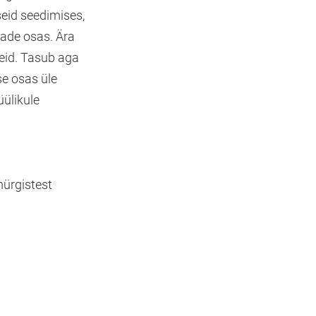
seid seedimises,
ljade osas. Ära
eid. Tasub aga
se osas üle
üülikule
mürgistest