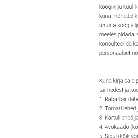
köögivilju küüli
kuna mõnedel küü
unusta köögivil
meeles pidada, e
konsulteerida ka 
personaalset nõu
Kuna kirja said 
taimedest ja köö
1. Rabarber (leh
2. Tomati lehed 
3. Kartulilehed j
4. Avokaado (kõ
5. Sibul (kõik v