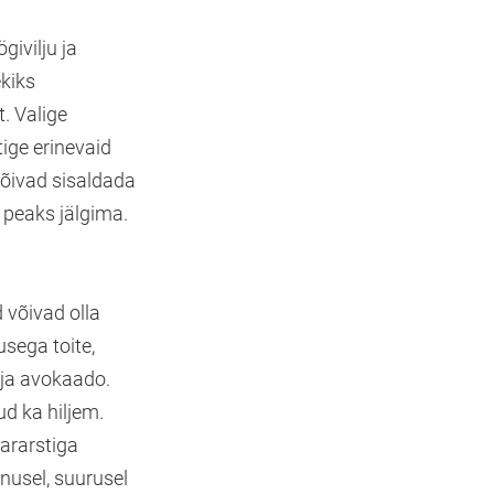
givilju ja
ekiks
. Valige
tige erinevaid
võivad sisaldada
a peaks jälgima.
 võivad olla
usega toite,
 ja avokaado.
ud ka hiljem.
ararstiga
nusel, suurusel