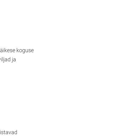
väikese koguse
ljad ja
listavad