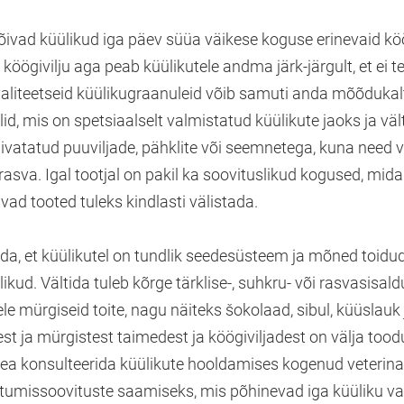
õivad küülikud iga päev süüa väikese koguse erinevaid köö
 köögivilju aga peab küülikutele andma järk-järgult, et ei t
valiteetseid küülikugraanuleid võib samuti anda mõõdukalt
lid, mis on spetsiaalselt valmistatud küülikute jaoks ja väl
ivatatud puuviljade, pähklite või seemnetega, kuna need 
 rasva. Igal tootjal on pakil ka soovituslikud kogused, mid
vad tooted tuleks kindlasti välistada.
da, et küülikutel on tundlik seedesüsteem ja mõned toidud
likud. Vältida tuleb kõrge tärklise-, suhkru- või rasvasisald
le mürgiseid toite, nagu näiteks šokolaad, sibul, küüslauk
st ja mürgistest taimedest ja köögiviljadest on välja tood
 hea konsulteerida küülikute hooldamises kogenud veterina
itumissoovituste saamiseks, mis põhinevad iga küüliku va