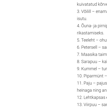
kuivatatud kõrv
3. Võilill – ena
isutu.
4. Õuna- ja pir
rikastamiseks.
5. Teeleht – oh
6. Petersell – s
7. Maasika taim
8. Sarapuu – ka
9. Kummel – tu
10. Piparmünt – 
11. Paju – pajus
heinaga ning an
12. Lehtkapsas eh
13. Viirpuu – s