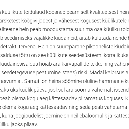
küülikute toidulaud koosneb peamiselt kvaliteetsest heina
värsketest köögiviljadest ja vähesest kogusest küülikutel
valiteetne hein peab moodustama suurima osa küüliku to
b seedimiseks vajalikke kiudaineid, aitab kulutada nende
etrakti tervena. Hein on suurepärane pikaaheliste kiudain
isalduse tõttu on see küülikute seedesüsteemi korralikuk
e kiudainesisaldus hoiab ära karvapallide tekke ning vähe
. seedetegevuse peatumine, staas) riski. Madal kalorsus a
 rasvumist. Samuti on heina söömine oluline hammaste k
peaks üks küülik päeva jooksul ära sööma vähemalt iseen
n peab olema kogu aeg kättesaadav piiramatus koguses. K
b olema kogu aeg kättesaadav ning seda peab vahetama 
i, kuna joogipudelist joomine on neil ebaloomulik ja kätt
üliku jaoks piisav.