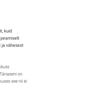
t, kuid
b peamiselt
t ja vähesest
ikute
. Tänaseni on
uses see nii ei