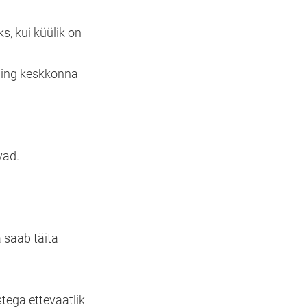
s, kui küülik on
 ning keskkonna
vad.
a saab täita
tega ettevaatlik