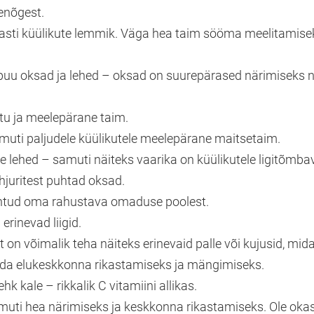
enõgest.
masti küülikute lemmik. Väga hea taim sööma meelitamisek
nipuu oksad ja lehed – oksad on suurepärased närimiseks
utu ja meelepärane taim.
amuti paljudele küülikutele meelepärane maitsetaim.
e lehed – samuti näiteks vaarika on küülikutele ligitõmba
hjuritest puhtad oksad.
ntud oma rahustava omaduse poolest.
erinevad liigid.
t on võimalik teha näiteks erinevaid palle või kujusid, mid
da elukeskkonna rikastamiseks ja mängimiseks.
k kale – rikkalik C vitamiini allikas.
amuti hea närimiseks ja keskkonna rikastamiseks. Ole okas