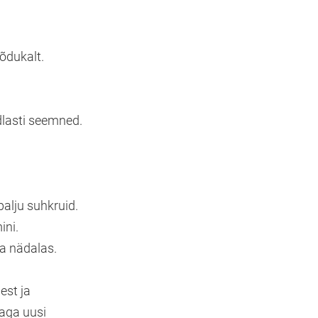
õdukalt.
dlasti seemned.
alju suhkruid.
ini.
a nädalas.
est ja
 aga uusi