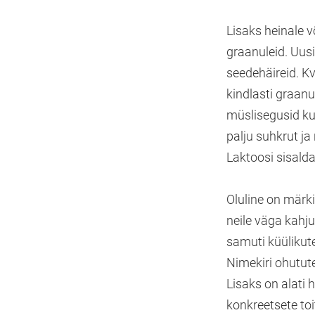
Lisaks heinale v
graanuleid. Uusi
seedehäireid. K
kindlasti graanu
müslisegusid ku
palju suhkrut ja
Laktoosi sisalda
Oluline on märki
neile väga kahju
samuti küülikute
Nimekiri ohutute
Lisaks on alati
konkreetsete to