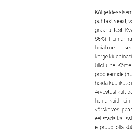
Kõige ideaalsem 
puhtast veest, 
graanulitest. K
85%). Hein anna
hoiab nende seed
kõrge kiudaines
ülioluline. Kõrg
probleemide (nt
hoida küülikute
Arvestuslikult 
heina, kuid hei
värske vesi pea
eelistada kauss
ei pruugi olla kü