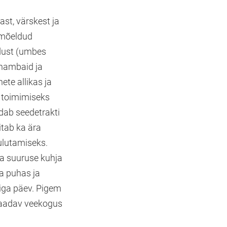
st, värskest ja
e mõeldud
idust (umbes
 hambaid ja
ete allikas ja
s toimimiseks
ndab seedetrakti
itab ka ära
ulutamiseks.
da suuruse kuhja
a puhas ja
iga päev. Pigem
esaadav veekogus