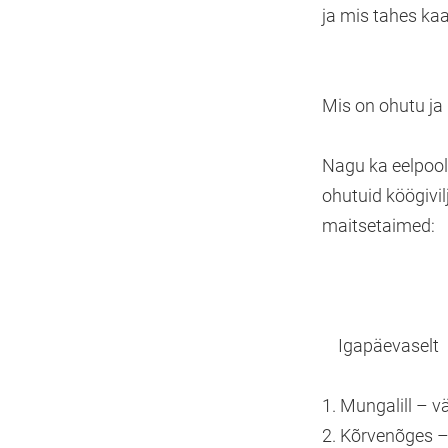
ja mis tahes kaas
Mis on ohutu ja
Nagu ka eelpool
ohutuid köögivil
maitsetaimed:
Igapäevaselt
1. Mungalill – v
2. Kõrvenõges – 