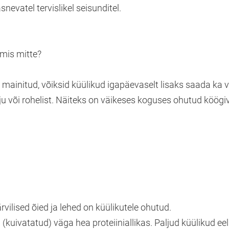
nevatel tervislikel seisunditel.
 mis mitte?
 mainitud, võiksid küülikud igapäevaselt lisaks saada ka 
ju või rohelist. Näiteks on väikeses koguses ohutud köögivi
ärvilised õied ja lehed on küülikutele ohutud.
(kuivatatud) väga hea proteiiniallikas. Paljud küülikud ee