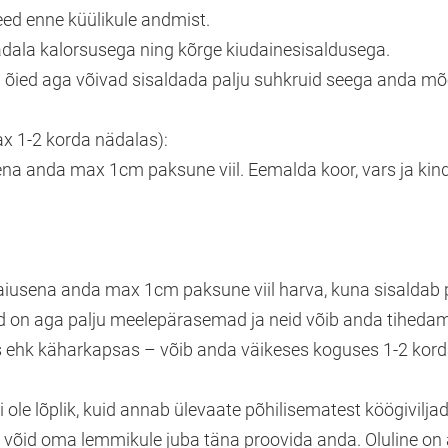
ed enne küülikule andmist.
adala kalorsusega ning kõrge kiudainesisaldusega.
i õied aga võivad sisaldada palju suhkruid seega anda mõ
1-2 korda nädalas):
na anda max 1cm paksune viil. Eemalda koor, vars ja kin
iusena anda max 1cm paksune viil harva, kuna sisaldab p
 on aga palju meelepärasemad ja neid võib anda tihedam
 ehk käharkapsas – võib anda väikeses koguses 1-2 kord
i ole lõplik, kuid annab ülevaate põhilisematest köögiviljad
 võid oma lemmikule juba täna proovida anda. Oluline on