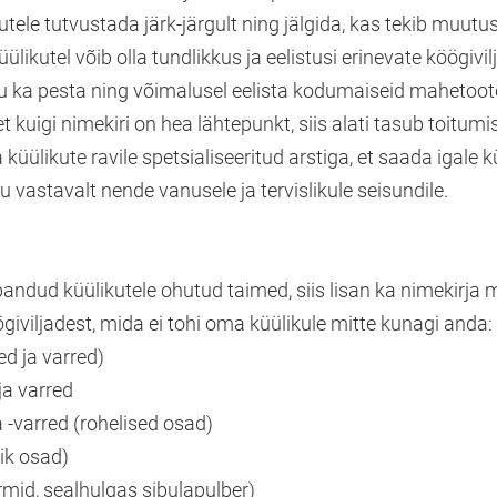
kutele tutvustada järk-järgult ning jälgida, kas tekib muutu
likutel võib olla tundlikkus ja eelistusi erinevate köögivi
ju ka pesta ning võimalusel eelista kodumaiseid mahetoot
t kuigi nimekiri on hea lähtepunkt, siis alati tasub toitumi
küülikute ravile spetsialiseeritud arstiga, et saada igale k
 vastavalt nende vanusele ja tervislikule seisundile.
pandud küülikutele ohutud taimed, siis lisan ka nimekirja 
giviljadest, mida ei tohi oma küülikule mitte kunagi anda:
ed ja varred)
ja varred
a -varred (rohelised osad)
ik osad)
ormid, sealhulgas sibulapulber)