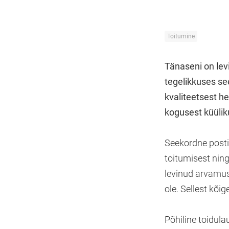
Toitumine
Tänaseni on lev
tegelikkuses se
kvaliteetsest he
kogusest küülik
Seekordne postit
toitumisest ning
levinud arvamus,
ole. Sellest kõi
Põhiline toidula