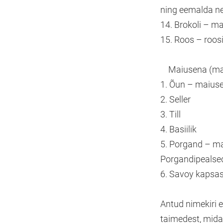
ning eemalda ne
14. Brokoli – m
15. Roos – roos
Maiusena (max 
1. Õun – maiuse
2. Seller
3. Till
4. Basiilik
5. Porgand – ma
Porgandipealsed
6. Savoy kapsas
Antud nimekiri e
taimedest, mida