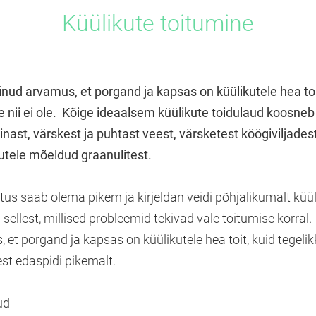
Küülikute toitumine
inud arvamus, et porgand ja kapsas on küülikutele hea toi
e nii ei ole. Kõige ideaalsem küülikute toidulaud koosne
inast, värskest ja puhtast veest, värsketest köögiviljades
utele mõeldud graanulitest.
us saab olema pikem ja kirjeldan veidi põhjalikumalt küül
 sellest, millised probleemid tekivad vale toitumise korral
 et porgand ja kapsas on küülikutele hea toit, kuid tegelikk
gest edaspidi pikemalt.
ud