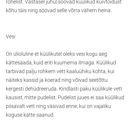
rohelist. Vastasel juhul söövad küülikud kuivtoidust
kõhu täis ning söövad selle võrra vähem heina.
Vesi
On ülioluline et küülikutel oleks vesi kogu aeg
kättesaada, kuid eriti kuumema ilmaga. Küülikud
tarbivad palju rohkem vett kaaluühiku kohta, kui
näiteks kassid ja koerad ning võivad seetõttu
kergesti dehüdreeruda. Kindlasti paku küülikule vett
kausist, mitte pudelist. Pudelist juues ei saa küülikud
piisavalt vett ning väsivad enne, kui on vajaliku
koguse kätte saanud.