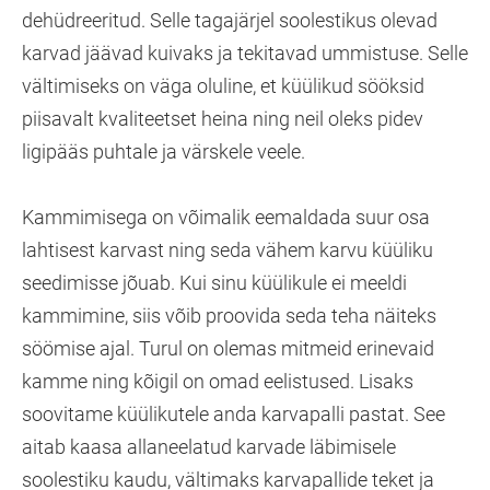
dehüdreeritud. Selle tagajärjel soolestikus olevad
karvad jäävad kuivaks ja tekitavad ummistuse. Selle
vältimiseks on väga oluline, et küülikud sööksid
piisavalt kvaliteetset heina ning neil oleks pidev
ligipääs puhtale ja värskele veele.
Kammimisega on võimalik eemaldada suur osa
lahtisest karvast ning seda vähem karvu küüliku
seedimisse jõuab. Kui sinu küülikule ei meeldi
kammimine, siis võib proovida seda teha näiteks
söömise ajal. Turul on olemas mitmeid erinevaid
kamme ning kõigil on omad eelistused. Lisaks
soovitame küülikutele anda karvapalli pastat. See
aitab kaasa allaneelatud karvade läbimisele
soolestiku kaudu, vältimaks karvapallide teket ja