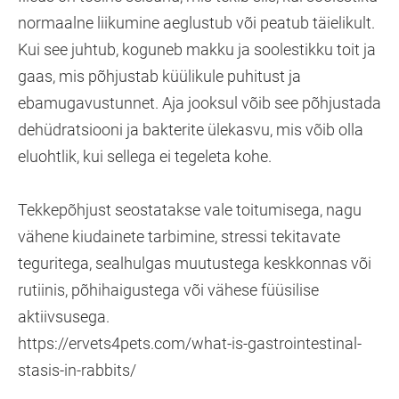
normaalne liikumine aeglustub või peatub täielikult.
Kui see juhtub, koguneb makku ja soolestikku toit ja
gaas, mis põhjustab küülikule puhitust ja
ebamugavustunnet. Aja jooksul võib see põhjustada
dehüdratsiooni ja bakterite ülekasvu, mis võib olla
eluohtlik, kui sellega ei tegeleta kohe.
Tekkepõhjust seostatakse vale toitumisega, nagu
vähene kiudainete tarbimine, stressi tekitavate
teguritega, sealhulgas muutustega keskkonnas või
rutiinis, põhihaigustega või vähese füüsilise
aktiivsusega.
https://ervets4pets.com/what-is-gastrointestinal-
stasis-in-rabbits/