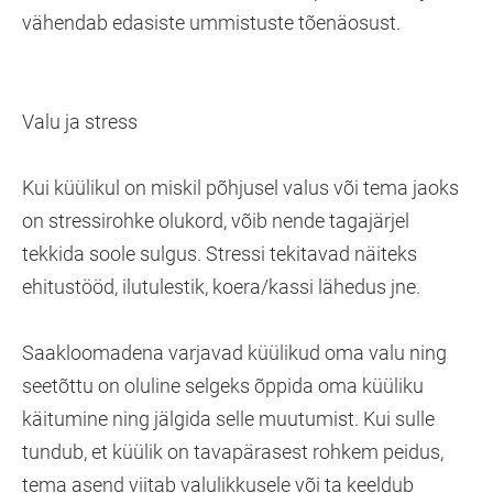
vähendab edasiste ummistuste tõenäosust.
Valu ja stress
Kui küülikul on miskil põhjusel valus või tema jaoks
on stressirohke olukord, võib nende tagajärjel
tekkida soole sulgus. Stressi tekitavad näiteks
ehitustööd, ilutulestik, koera/kassi lähedus jne.
Saakloomadena varjavad küülikud oma valu ning
seetõttu on oluline selgeks õppida oma küüliku
käitumine ning jälgida selle muutumist. Kui sulle
tundub, et küülik on tavapärasest rohkem peidus,
tema asend viitab valulikkusele või ta keeldub