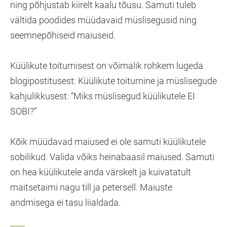
ning põhjustab kiirelt kaalu tõusu. Samuti tuleb
vältida poodides müüdavaid müslisegusid ning
seemnepõhiseid maiuseid.
Küülikute toitumisest on võimalik rohkem lugeda
blogipostitusest: Küülikute toitumine ja müslisegude
kahjulikkusest: “Miks müslisegud küülikutele EI
SOBI?”
Kõik müüdavad maiused ei ole samuti küülikutele
sobilikud. Valida võiks heinabaasil maiused. Samuti
on hea küülikutele anda värskelt ja kuivatatult
maitsetaimi nagu till ja petersell. Maiuste
andmisega ei tasu liialdada.