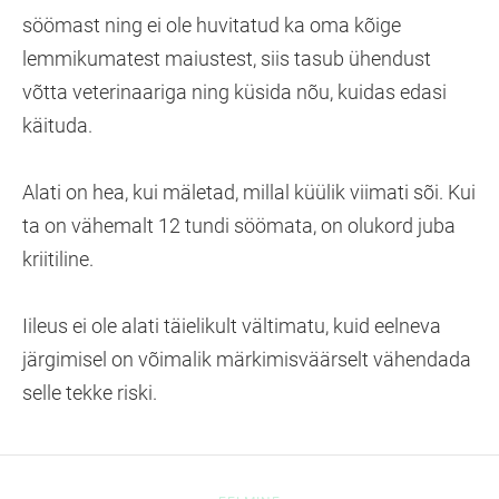
söömast ning ei ole huvitatud ka oma kõige
lemmikumatest maiustest, siis tasub ühendust
võtta veterinaariga ning küsida nõu, kuidas edasi
käituda.
Alati on hea, kui mäletad, millal küülik viimati sõi. Kui
ta on vähemalt 12 tundi söömata, on olukord juba
kriitiline.
Iileus ei ole alati täielikult vältimatu, kuid eelneva
järgimisel on võimalik märkimisväärselt vähendada
selle tekke riski.