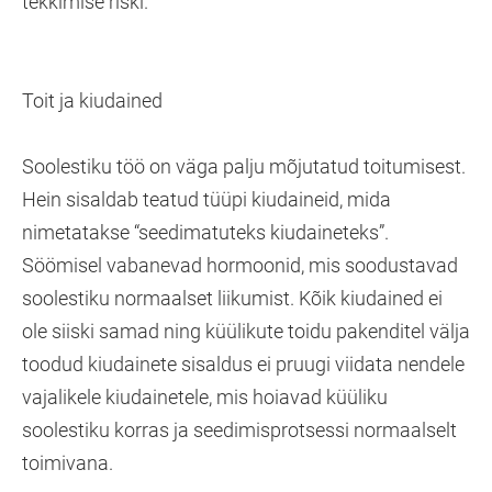
tekkimise riski.
Toit ja kiudained
Soolestiku töö on väga palju mõjutatud toitumisest.
Hein sisaldab teatud tüüpi kiudaineid, mida
nimetatakse “seedimatuteks kiudaineteks”.
Söömisel vabanevad hormoonid, mis soodustavad
soolestiku normaalset liikumist. Kõik kiudained ei
ole siiski samad ning küülikute toidu pakenditel välja
toodud kiudainete sisaldus ei pruugi viidata nendele
vajalikele kiudainetele, mis hoiavad küüliku
soolestiku korras ja seedimisprotsessi normaalselt
toimivana.