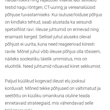
testid nagu röntgen, CT-uuring ja vereanalüüsid
põhjuse tuvastamiseks. Kui isutuse/loiduse põhjus
on kindlaks tehtud, saab alustada ka seisundi
spetsiifilist ravi. Iileuse juhtumid on erinevad ning
enamasti kerged. Sellisel juhul aluseks olevat
põhjust ei uurita, kuna need reageerivad kiiresti
ravile. Mõnel juhul võib iileuse põhjus olla tõsisem,
näiteks soolestiku täielik ummistus, mis on
eluohtlik. Need juhtumid nõuavad kiiret sekkumist.
Paljud küülikud kogevad iileust elu jooksul
korduvalt. Mõned tekke põhjused on vältimatud ja
seetõttu on küüliku omanikuna oluline teada
ennetavaid strateegiaid, mis vähendavad selle