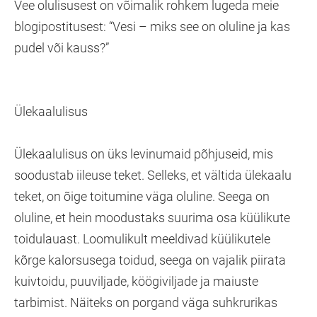
Vee olulisusest on võimalik rohkem lugeda meie
blogipostitusest: “Vesi – miks see on oluline ja kas
pudel või kauss?”
Ülekaalulisus
Ülekaalulisus on üks levinumaid põhjuseid, mis
soodustab iileuse teket. Selleks, et vältida ülekaalu
teket, on õige toitumine väga oluline. Seega on
oluline, et hein moodustaks suurima osa küülikute
toidulauast. Loomulikult meeldivad küülikutele
kõrge kalorsusega toidud, seega on vajalik piirata
kuivtoidu, puuviljade, köögiviljade ja maiuste
tarbimist. Näiteks on porgand väga suhkrurikas