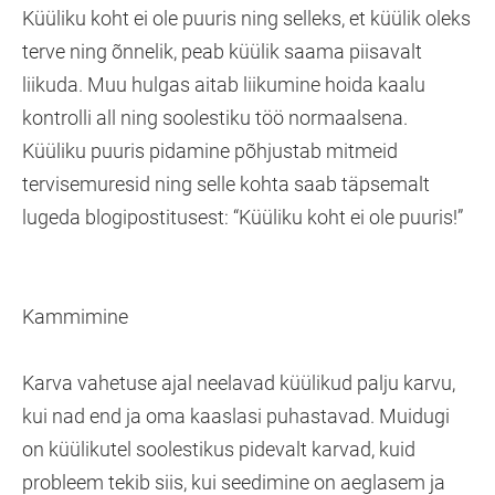
Küüliku koht ei ole puuris ning selleks, et küülik oleks
terve ning õnnelik, peab küülik saama piisavalt
liikuda. Muu hulgas aitab liikumine hoida kaalu
kontrolli all ning soolestiku töö normaalsena.
Küüliku puuris pidamine põhjustab mitmeid
tervisemuresid ning selle kohta saab täpsemalt
lugeda blogipostitusest: “Küüliku koht ei ole puuris!”
Kammimine
Karva vahetuse ajal neelavad küülikud palju karvu,
kui nad end ja oma kaaslasi puhastavad. Muidugi
on küülikutel soolestikus pidevalt karvad, kuid
probleem tekib siis, kui seedimine on aeglasem ja