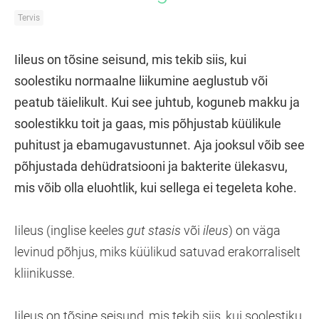
Tervis
Iileus on tõsine seisund, mis tekib siis, kui
soolestiku normaalne liikumine aeglustub või
peatub täielikult. Kui see juhtub, koguneb makku ja
soolestikku toit ja gaas, mis põhjustab küülikule
puhitust ja ebamugavustunnet. Aja jooksul võib see
põhjustada dehüdratsiooni ja bakterite ülekasvu,
mis võib olla eluohtlik, kui sellega ei tegeleta kohe.
Iileus (inglise keeles
gut stasis
või
ileus
) on väga
levinud põhjus, miks küülikud satuvad erakorraliselt
kliinikusse.
Iileus on tõsine seisund, mis tekib siis, kui soolestiku