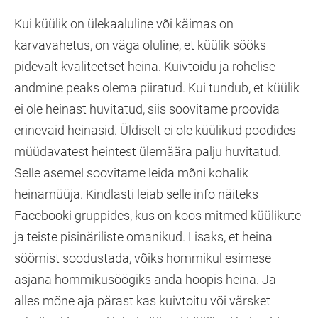
Kui küülik on ülekaaluline või käimas on
karvavahetus, on väga oluline, et küülik sööks
pidevalt kvaliteetset heina. Kuivtoidu ja rohelise
andmine peaks olema piiratud. Kui tundub, et küülik
ei ole heinast huvitatud, siis soovitame proovida
erinevaid heinasid. Üldiselt ei ole küülikud poodides
müüdavatest heintest ülemäära palju huvitatud.
Selle asemel soovitame leida mõni kohalik
heinamüüja. Kindlasti leiab selle info näiteks
Facebooki gruppides, kus on koos mitmed küülikute
ja teiste pisinäriliste omanikud. Lisaks, et heina
söömist soodustada, võiks hommikul esimese
asjana hommikusöögiks anda hoopis heina. Ja
alles mõne aja pärast kas kuivtoitu või värsket